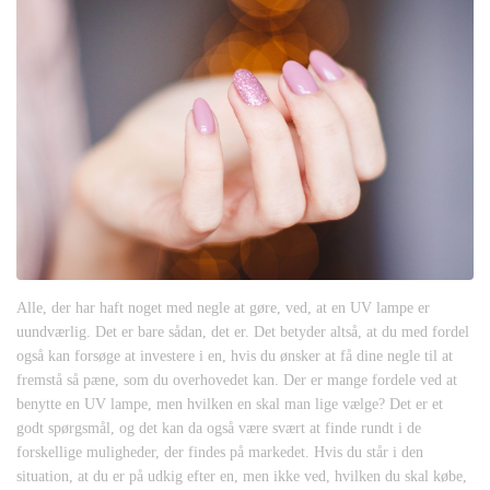
Alle, der har haft noget med negle at gøre, ved, at en UV lampe er
uundværlig. Det er bare sådan, det er. Det betyder altså, at du med fordel
også kan forsøge at investere i en, hvis du ønsker at få dine negle til at
fremstå så pæne, som du overhovedet kan. Der er mange fordele ved at
benytte en UV lampe, men hvilken en skal man lige vælge? Det er et
godt spørgsmål, og det kan da også være svært at finde rundt i de
forskellige muligheder, der findes på markedet. Hvis du står i den
situation, at du er på udkig efter en, men ikke ved, hvilken du skal købe,