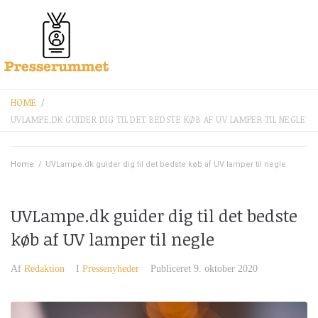
HOME
/
UVLAMPE.DK GUIDER DIG TIL DET BEDSTE KØB AF UV LAMPER TIL NEGLE
Home
/
UVLampe.dk guider dig til det bedste køb af UV lamper til negle
UVLampe.dk guider dig til det bedste
køb af UV lamper til negle
Af
Redaktion
I
Pressenyheder
Publiceret
9. oktober 2020