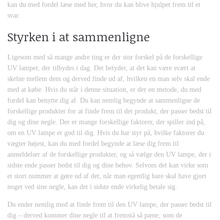
kan du med fordel læse med her, hvor du kan blive hjulpet frem til et
svar.
Styrken i at sammenligne
Ligesom med så mange andre ting er der stor forskel på de forskellige
UV lamper, der tilbydes i dag. Det betyder, at det kan være svært at
skelne mellem dem og derved finde ud af, hvilken en man selv skal ende
med at købe. Hvis du står i denne situation, er der en metode, du med
fordel kan benytte dig af. Du kan nemlig begynde at sammenligne de
forskellige produkter for at finde frem til det produkt, der passer bedst til
dig og dine negle. Der er mange forskellige faktorer, der spiller ind på,
om en UV lampe er god til dig. Hvis du har styr på, hvilke faktorer du
vægter højest, kan du med fordel begynde at læse dig frem til
anmeldelser af de forskellige produkter, og så vælge den UV lampe, der i
sidste ende passer bedst til dig og dine behov. Selvom det kan virke som
et stort nummer at gøre ud af det, når man egentlig bare skal have gjort
noget ved sine negle, kan det i sidste ende virkelig betale sig.
Du ender nemlig med at finde frem til den UV lampe, der passer bedst til
dig – derved kommer dine negle til at fremstå så pæne, som de