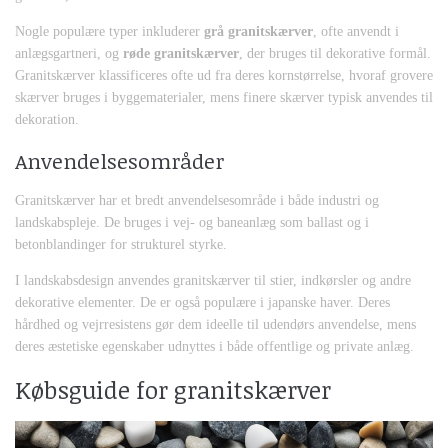
Nogle populære typer inkluderer
grå granitskærver
, ofte anvendt i
anlægsgartneri, og
røde granitskærver
, der bruges til dekorative formål.
Granitskærver klassificeres ofte ud fra deres kornstørrelse, hvoraf grovere
skærver bruges i byggematerialer, mens finere skærver typisk anvendes til
dekoration.
Anvendelsesområder
Granitskærver har et bredt anvendelsesområde i både industri og
landskabspleje. De bruges i vej- og baneanlæg som ballast og i
betonblandinger for strukturel styrke.
I landskabsdesign anvendes granitskærver til stier, indkørsler og andre
dekorative elementer. De er også populære i japanske haver. Deres
hårdhed og vejrresistens gør dem ideelle til udendørs anvendelse, mens
deres æstetiske egenskaber udnyttes i både offentlige og private anlæg.
Købsguide for granitskærver