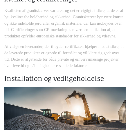
Kvaliteten af granitskærver varierer, og det er vigtigt at sikre, at de er af
høj kvalitet for holdbarhed og sikkerhed. Granitskærver bør være knuste
og ikke indeholde jord eller organisk materiale, der kan nedbrydes over
tid. Certificeringer som CE-mærkning kan være en indikation af, at
produktet opfylder europæiske standarder for sikkerhed og ydeevne.
At vælge en leverandør, der tilbyder certifikater, hjælper med at sikre, at
de leverede produkter er egnede til formålet og vil klare sig godt over
tid. Dette er afgørende for både private og erhvervsmæssige projekter,
hvor levetid og pålidelighed er essentielle faktorer.
Installation og vedligeholdelse