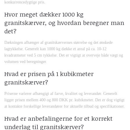
konkurrencedygtige pris.
Hvor meget dækker 1000 kg
granitskærver, og hvordan beregner man
det?
Dækningen afhænger af granitskærvernes størrelse og det ønskede
lagtykkelse. Generelt kan 1000 kg dække et areal på ca. 10-12
kvadratmeter ved 5 cm tykkelse. Det er vigtigt at overveje både vægt og
volumen ved beregninger.
Hvad er prisen på 1 kubikmeter
granitskærver?
Priserne varierer afhængigt af farve, kvalitet og leverandør. Generelt
ligger prisen mellem 400 og 800 DKK pr. kubikmeter. Det er dog vigtigt
at kontakte forskellige leverandører for aktuelle tilbud og specifikationer.
Hvad er anbefalingerne for et korrekt
underlag til granitskærver?