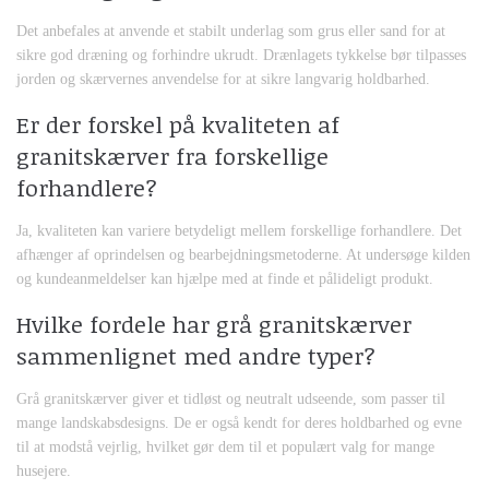
Det anbefales at anvende et stabilt underlag som grus eller sand for at
sikre god dræning og forhindre ukrudt. Drænlagets tykkelse bør tilpasses
jorden og skærvernes anvendelse for at sikre langvarig holdbarhed.
Er der forskel på kvaliteten af
granitskærver fra forskellige
forhandlere?
Ja, kvaliteten kan variere betydeligt mellem forskellige forhandlere. Det
afhænger af oprindelsen og bearbejdningsmetoderne. At undersøge kilden
og kundeanmeldelser kan hjælpe med at finde et pålideligt produkt.
Hvilke fordele har grå granitskærver
sammenlignet med andre typer?
Grå granitskærver giver et tidløst og neutralt udseende, som passer til
mange landskabsdesigns. De er også kendt for deres holdbarhed og evne
til at modstå vejrlig, hvilket gør dem til et populært valg for mange
husejere.