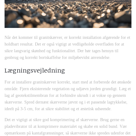
Når det kommer til granitskærver, er korrekt installation afgørende for et
holdbart resultat. Det er også vigtigt at vedligeholde overfladen for at
sikre langvarig skønhed og funktionalitet. Der bør tages hensyn til
genbrug og korrekt bortskaffelse for miljøbevidst anvendelse.
Lægningsvejledning
For at installere granitskærver korrekt, start med at forberede det ønskede
område. Fjern eksisterende vegetation og udjævn jorden grundigt. Læg et
lag af geotekstilmembran for at forhindre ukrudt i at vokse op gennem
skærverne. Spred dernæst skærverne jævnt og i et passende lagtykkelse,
ideelt på 3-5 cm, for at sikre stabilitet og et æstetisk udseende.
Det er vigtigt at sikre god komprimering af skærverne. Brug gerne en
pladevibrator til at komprimere materialet og skabe en solid bund. Vær
opmærksom på kantafgrænsninger, så skærverne ikke spredes udenfor det