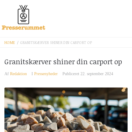
HOME
/
GRANITSKÆRVER SHINER DIN CARPORT OP
Granitskærver shiner din carport op
Af
Redaktion
I
Pressenyheder
Publiceret
22. september 2024