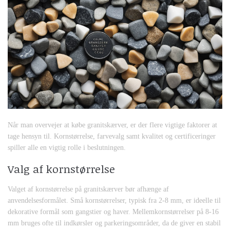
Når man overvejer at købe granitskærver, er der flere vigtige faktorer at
tage hensyn til. Kornstørrelse, farvevalg samt kvalitet og certificeringer
spiller alle en vigtig rolle i beslutningen.
Valg af kornstørrelse
Valget af kornstørrelse på granitskærver bør afhænge af
anvendelsesformålet. Små kornstørrelser, typisk fra 2-8 mm, er ideelle til
dekorative formål som gangstier og haver. Mellemkornstørrelser på 8-16
mm bruges ofte til indkørsler og parkeringsområder, da de giver en stabil