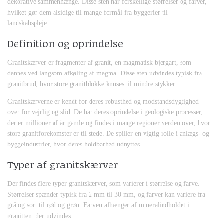
dekorative sammenhænge. Disse sten har forskellige størrelser og farver,
hvilket gør dem alsidige til mange formål fra byggerier til
landskabspleje.
Definition og oprindelse
Granitskærver er fragmenter af granit, en magmatisk bjergart, som
dannes ved langsom afkøling af magma. Disse sten udvindes typisk fra
granitbrud, hvor store granitblokke knuses til mindre stykker.
Granitskærverne er kendt for deres robusthed og modstandsdygtighed
over for vejrlig og slid. De har deres oprindelse i geologiske processer,
der er millioner af år gamle og findes i mange regioner verden over, hvor
store granitforekomster er til stede. De spiller en vigtig rolle i anlægs- og
byggeindustrier, hvor deres holdbarhed udnyttes.
Typer af granitskærver
Der findes flere typer granitskærver, som varierer i størrelse og farve.
Størrelser spænder typisk fra 2 mm til 30 mm, og farver kan variere fra
grå og sort til rød og grøn. Farven afhænger af mineralindholdet i
granitten, der udvindes.