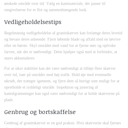
ønskede område over tid. Vælg en kantmateriale, der passer til
omgivelserne for et flot og sammenhængende look.
Vedligeholdelsestips
Regelmæssig vedligeholdelse af granitskærver kan forlænge deres levetid
og bevare deres udseende. Fjern løbende blade og affald med en løvrive
eller en børste. Skyl området med vand for at fjerne støv og opfriske
farven, når det er nødvendigt. Dette hjælper også med at forhindre, at
snavs akkumuleres.
For at sikre stabilitet kan det være nødvendigt at tilføje flere skærver
over tid, især på områder med høj trafik. Hold øje med eventuelle
ukrudt, der trænger igennem, og fjern dem så hurtigt som muligt for at
opretholde et ryddeligt område. Inspektion og justering af
kantafgrænsninger kan også være nødvendigt for at holde skærverne på
plads.
Genbrug og bortskaffelse
Genbrug af granitskærver er en god praksis. Hvis skærverne skal fjernes