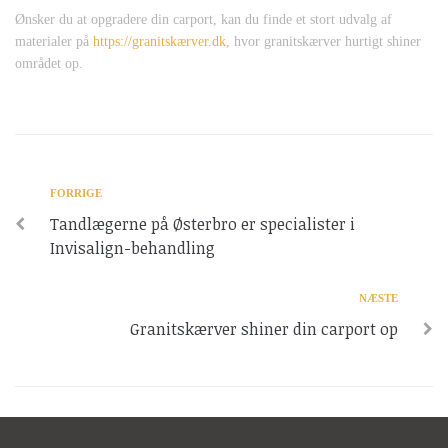
Ønsker du at opgradere din carport, kan du finde et stort udvalg af
materialer på
https://granitskærver.dk
, hvor granitskærver hurtigt shiner
området op.
FORRIGE
Tandlægerne på Østerbro er specialister i
Invisalign-behandling
NÆSTE
Granitskærver shiner din carport op