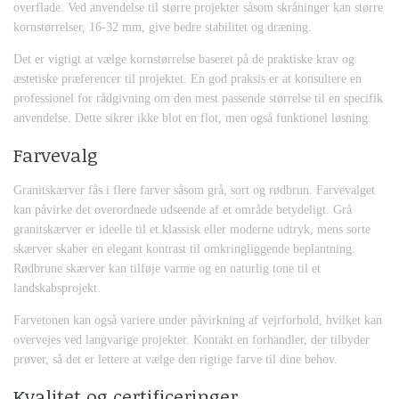
overflade. Ved anvendelse til større projekter såsom skråninger kan større
kornstørrelser, 16-32 mm, give bedre stabilitet og dræning.
Det er vigtigt at vælge kornstørrelse baseret på de praktiske krav og
æstetiske præferencer til projektet. En god praksis er at konsultere en
professionel for rådgivning om den mest passende størrelse til en specifik
anvendelse. Dette sikrer ikke blot en flot, men også funktionel løsning.
Farvevalg
Granitskærver fås i flere farver såsom grå, sort og rødbrun. Farvevalget
kan påvirke det overordnede udseende af et område betydeligt. Grå
granitskærver er ideelle til et klassisk eller moderne udtryk, mens sorte
skærver skaber en elegant kontrast til omkringliggende beplantning.
Rødbrune skærver kan tilføje varme og en naturlig tone til et
landskabsprojekt.
Farvetonen kan også variere under påvirkning af vejrforhold, hvilket kan
overvejes ved langvarige projekter. Kontakt en forhandler, der tilbyder
prøver, så det er lettere at vælge den rigtige farve til dine behov.
Kvalitet og certificeringer