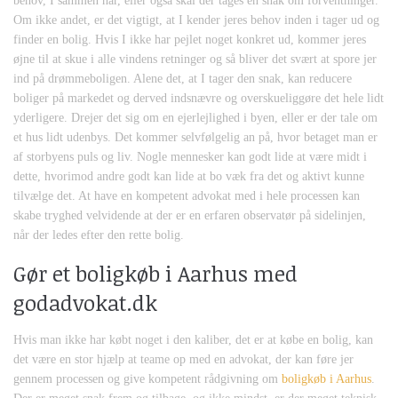
behov, I sammen har, eller også skal der tages en snak om forventninger.
Om ikke andet, er det vigtigt, at I kender jeres behov inden i tager ud og
finder en bolig. Hvis I ikke har pejlet noget konkret ud, kommer jeres
øjne til at skue i alle vindens retninger og så bliver det svært at spore jer
ind på drømmeboligen. Alene det, at I tager den snak, kan reducere
boliger på markedet og derved indsnævre og overskueliggøre det hele lidt
yderligere. Drejer det sig om en ejerlejlighed i byen, eller er der tale om
et hus lidt udenbys. Det kommer selvfølgelig an på, hvor betaget man er
af storbyens puls og liv. Nogle mennesker kan godt lide at være midt i
dette, hvorimod andre godt kan lide at bo væk fra det og aktivt kunne
tilvælge det. At have en kompetent advokat med i hele processen kan
skabe tryghed velvidende at der er en erfaren observatør på sidelinjen,
når der ledes efter den rette bolig.
Gør et boligkøb i Aarhus med
godadvokat.dk
Hvis man ikke har købt noget i den kaliber, det er at købe en bolig, kan
det være en stor hjælp at teame op med en advokat, der kan føre jer
gennem processen og give kompetent rådgivning om
boligkøb i Aarhus
.