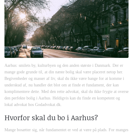
Aarhus: smilets by, kulturbyen og den anden største i Danmark. Der er
mange gode grunde til, at din næste bolig skal være placeret netop her.
Begivenheder og masser af liv, skal du ikke være bange for at komme i
underskud af, nu handler det blot om at finde et fundament, der kan
komplimentere dette. Med den rette advokat, skal du ikke frygte at overse
den perfekte bolig i Aarhus. Heldigvis kan du finde en kompetent og
lokal advokat hos Godadvokat.dk.
Hvorfor skal du bo i Aarhus?
Mange bosætter sig, når fundamentet er ved at være på plads. For manges