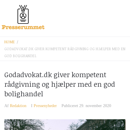
HOME
/
GODADVOKAT.DK GIVER KOMPETENT RÅDGIVNING OG HJÆLPER MED EN
GOD BOLIGHANDEL
Godadvokat.dk giver kompetent
rådgivning og hjælper med en god
bolighandel
Af
Redaktion
I
Pressenyheder
Publiceret
29. november 2020