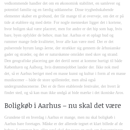
vedkommende handler det om en økonomisk stabilitet, en samlever og
potentiel familie og en færdig uddannelse. Disse tryghedsskabende
elementer skaber en grobund, der får mange til at overveje, om det er på
tide at etablere sig med dette. For nogle mennesker ligger det i kortene,
hvor boligen skal være placeret, men for andre er det hip som hap, hvis
bare, byen opfylder de behov, man har. Aarhus er et oplagt bud og
rummer mange fede kvaliteter, hvor alle kan være med. Der er det
pulserende byrum langs åerne, der strækker sig gennem de århusianske
gader og stræder, og der er naturskønne områder med skov og strand.
Den geografiske placering gør det dertil nemt at komme hurtigt til både
København og Aalborg, hvis drømmejobbet lander der. Ikke nok med
det, så er Aarhus beriget med en masse kunst og kultur i form af en masse
musikscener – både de store spillesteder, men altså også
undergrundsscenerne. Der er de flere etablerede festivaler, der hvert år
finder sted, og så kan man ikke undgå at bide mærke i det ikoniske Aros.
Boligkøb i Aarhus – nu skal det være
Grundene til en hverdag i Aarhus er mange, men nu skal boligkøb i
Aarhus bare foretages. Måske er der allerede tegnet et klart billede af de