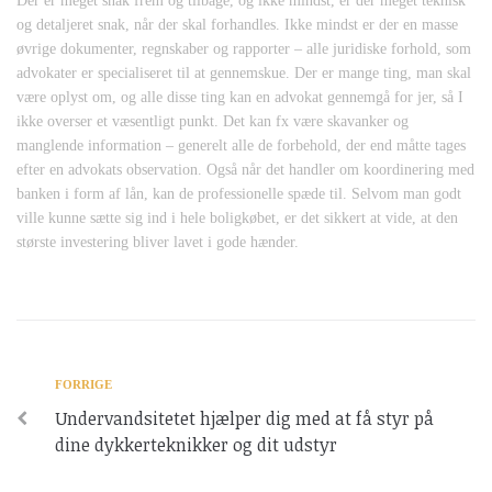
Der er meget snak frem og tilbage, og ikke mindst, er der meget teknisk
og detaljeret snak, når der skal forhandles. Ikke mindst er der en masse
øvrige dokumenter, regnskaber og rapporter – alle juridiske forhold, som
advokater er specialiseret til at gennemskue. Der er mange ting, man skal
være oplyst om, og alle disse ting kan en advokat gennemgå for jer, så I
ikke overser et væsentligt punkt. Det kan fx være skavanker og
manglende information – generelt alle de forbehold, der end måtte tages
efter en advokats observation. Også når det handler om koordinering med
banken i form af lån, kan de professionelle spæde til. Selvom man godt
ville kunne sætte sig ind i hele boligkøbet, er det sikkert at vide, at den
største investering bliver lavet i gode hænder.
FORRIGE
Undervandsitetet hjælper dig med at få styr på
dine dykkerteknikker og dit udstyr