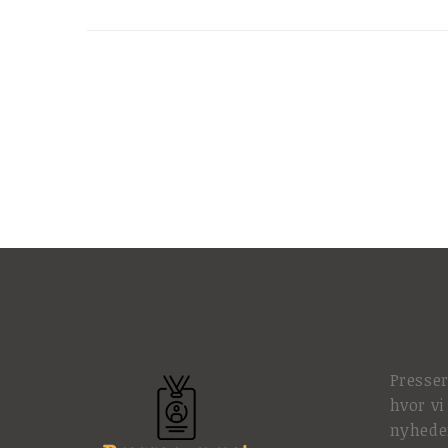
Presse
hvor vi
nyhede