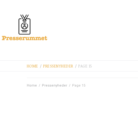
HOME
/
PRESSENYHEDER
/
PAGE 15
Home
/
Pressenyheder
/
Page 15