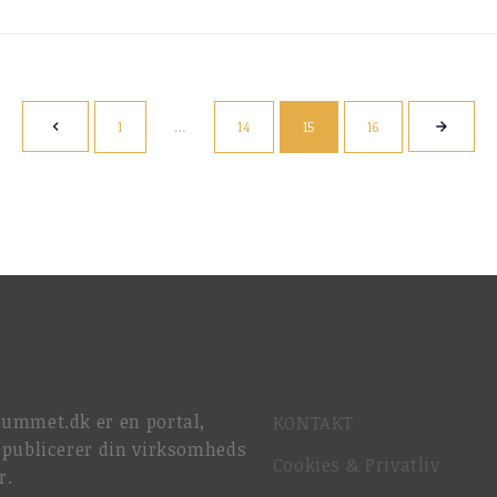
1
…
14
15
16
rummet.dk er en portal,
KONTAKT
 publicerer din virksomheds
Cookies & Privatliv
r.