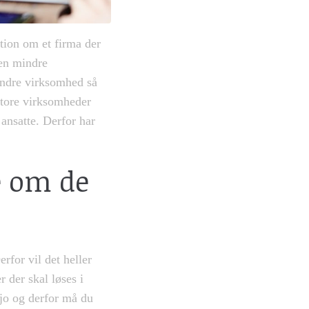
tion om et firma der
 en mindre
indre virksomhed så
 store virksomheder
 ansatte. Derfor har
e om de
rfor vil det heller
 der skal løses i
 jo og derfor må du