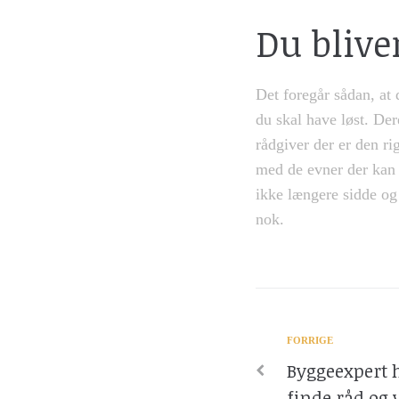
Du blive
Det foregår sådan, at 
du skal have løst. Der
rådgiver der er den r
med de evner der kan 
ikke længere sidde og
nok.
FORRIGE
Byggeexpert 
finde råd og