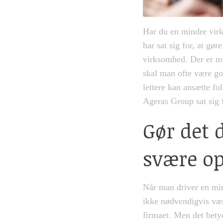
Har du en mindre virk
har sat sig for, at gø
virksomhed. Der er me
skal man ofte være god
lettere kan ansætte fo
Ageras Group sat sig f
Gør det 
svære o
Når man driver en mind
ikke nødvendigvis være
firmaet. Men det betyd