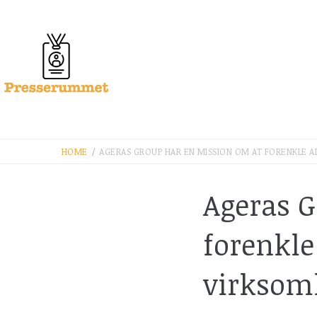
HOME
/
AGERAS GROUP HAR EN MISSION OM AT FORENKLE 
Ageras G
forenkle
virksom