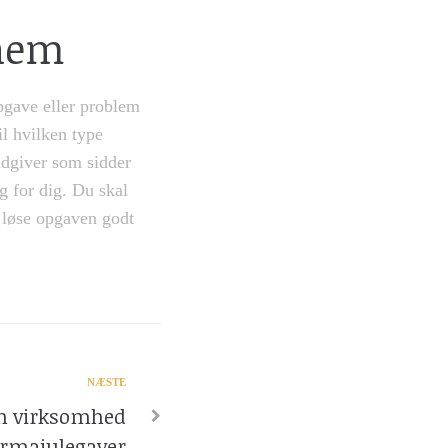
nnem
opgave eller problem
l hvilken type
ådgiver som sidder
g for dig. Du skal
 løse opgaven godt
NÆSTE
 en virksomhed
irmajulegaver