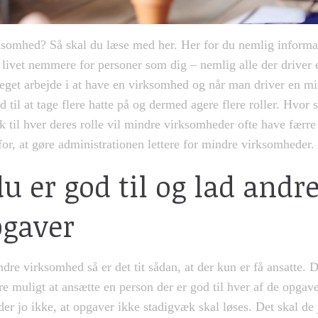
somhed? Så skal du læse med her. Her for du nemlig informa
re livet nemmere for personer som dig – nemlig alle der driver
get arbejde i at have en virksomhed og når man driver en m
 til at tage flere hatte på og dermed agere flere roller. Hvor
lk til hver deres rolle vil mindre virksomheder ofte have færre
or, at gøre administrationen lettere for mindre virksomheder.
du er god til og lad andr
pgaver
re virksomhed så er det tit sådan, at der kun er få ansatte. De
 muligt at ansætte en person der er god til hver af de opgaver
er jo ikke, at opgaver ikke stadigvæk skal løses. Det skal de