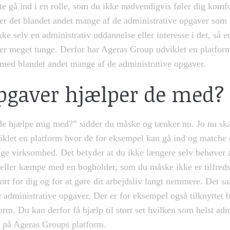
fte gå ind i en rolle, som du ikke nødvendigvis føler dig komf
r det blandet andet mange af de administrative opgaver som
e selv en administrativ uddannelse eller interesse i det, så e
er meget tunge. Derfor har Ageras Group udviklet en platform
med blandet andet mange af de administrative opgaver.
pgaver hjælper de med?
de hjælpe mig med?” sidder du måske og tænker nu. Jo nu ska
klet en platform hvor de for eksempel kan gå ind og matche 
e virksomhed. Det betyder at du ikke længere selv behøver a
eller kæmpe med en bogholder, som du måske ikke er tilfreds
ort for dig og for at gøre dit arbejdsliv langt nemmere. Det
e administrative opgaver. Der er for eksempel også tilknyttet
tform. Du kan derfor få hjælp til stort set hvilken som helst a
 på Ageras Groups platform.