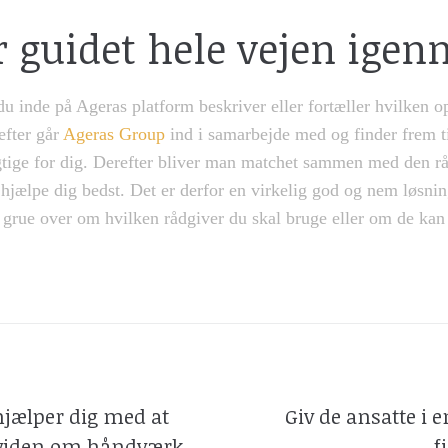
r guidet hele vejen ige
du inde på Ageras platform beskriver eller fortæller hvilken 
efter går
Ageras Group
ind i samarbejde med og finder frem ti
igtige for dig. Derefter bliver man matchet sammen med den r
hjælpe dig bedst. Det er derfor en virkelig god og nem løsnin
 grue over om hvilken rådgiver du skal bruge eller om de kan
hjælper dig med at
Giv de ansatte i
 viden om håndværk
f