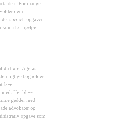
ortable i. For mange
 volder dem
r det specielt opgaver
 kun til at hjælpe
l du høre. Ageras
den rigtige bogholder
t lave
 med. Her bliver
 samme gælder med
 både advokater og
dministrativ opgave som